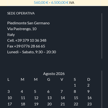
560,00
€
-
6.500,00
€
Fascia
A
IVA
NA
di
SEDE​ OPERATIVA
prezzo:
OTTO
da
Piedimonte San Germano
560,00 €
Via Pastrengo, 10
a
Italy
6.500,00 €
Cell. +39 379 10 36 348
Fax +39 0776 28 66 65
Lunedì – Sabato, 9:30 – 20:30
Agosto 2026
L
M
M
G
V
S
D
1
2
3
4
5
6
7
8
9
10
11
12
13
14
15
16
17
18
19
20
21
22
23