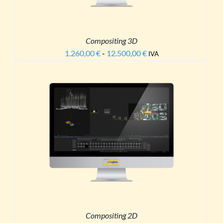
ONI
ONO
E
Compositing 3D
E
1.260,00
€
-
12.500,00
€
Fascia
A
IVA
NA
di
prezzo:
OTTO
da
1.260,00 €
a
12.500,00 €
TO
TTAGLI
OTTO
NTI.
ONI
ONO
E
Compositing 2D
E