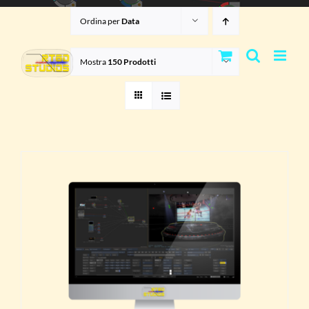
Salta
Ordina per
Data
al
contenuto
Mostra
150 Prodotti
TO
TTAGLI
OTTO
NTI.