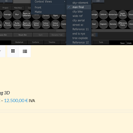
ng 3D
€
-
12.500,00
€
Fascia
IVA
di
prezzo:
da
1.260,00 €