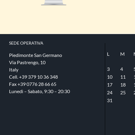
SEDE​ OPERATIVA
L
M
Piedimonte San Germano
Via Pastrengo, 10
3
4
Italy
Cell. +39 379 10 36 348
10
11
Fax +39 0776 28 66 65
17
18
Lunedì – Sabato, 9:30 – 20:30
24
25
31