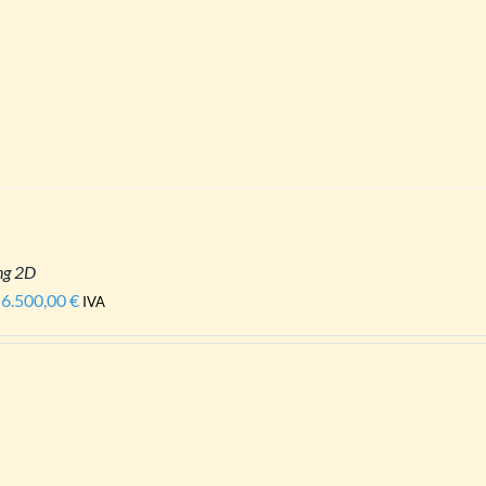
a
12.500,00 €
ng 2D
6.500,00
€
Fascia
IVA
di
prezzo:
da
560,00 €
a
6.500,00 €