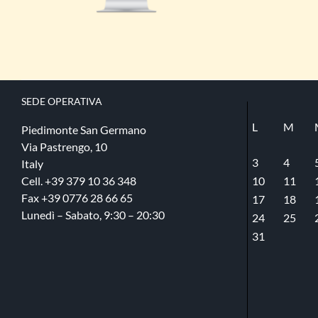
SEDE​ OPERATIVA
L
M
Piedimonte San Germano
Via Pastrengo, 10
3
4
Italy
Cell. +39 379 10 36 348
10
11
Fax +39 0776 28 66 65
17
18
Lunedì – Sabato, 9:30 – 20:30
24
25
31