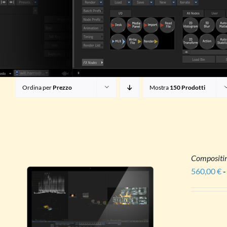
Ordina per
Prezzo
Mostra
150 Prodotti
Compositi
560,00
€
-