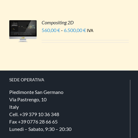
SSONO
12.500,00 €
ERE
LTE
LLA
Compositing 2D
GINA
I
560,00
€
-
6.500,00
€
Fascia
IVA
L
ESTO
di
ODOTTO
ODOTTO
LI
prezzo:
Ù
da
IANTI.
560,00 €
a
ZIONI
SSONO
6.500,00 €
ERE
SEDE​ OPERATIVA
LTE
LLA
Piedimonte San Germano
GINA
Via Pastrengo, 10
L
Italy
ODOTTO
Cell. +39 379 10 36 348
Fax +39 0776 28 66 65
Lunedì – Sabato, 9:30 – 20:30