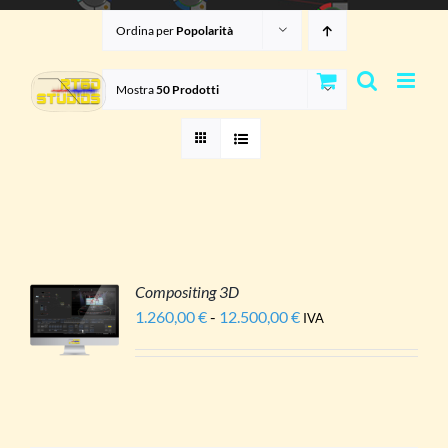
Salta
Ordina per
Popolarità
al
contenuto
Mostra
50 Prodotti
Compositing 3D
I
1.260,00
€
-
12.500,00
€
Fascia
IVA
ESTO
di
ODOTTO
LI
prezzo:
Ù
da
IANTI.
1.260,00 €
a
ZIONI