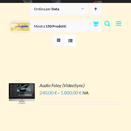
Salta
Ordina per
Data
al
contenuto
Mostra
150 Prodotti
Audio Foley (VideoSync)
I
240,00
€
-
1.800,00
€
Fascia
IVA
ESTO
di
ODOTTO
LI
prezzo:
Ù
da
IANTI.
240,00 €
a
ZIONI