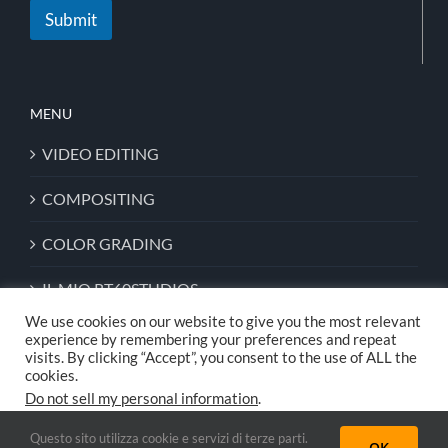
Submit
MENU
VIDEO EDITING
COMPOSITING
COLOR GRADING
IL MIO RT60STUDIOS
We use cookies on our website to give you the most relevant
experience by remembering your preferences and repeat
visits. By clicking “Accept”, you consent to the use of ALL the
cookies.
Copyright © 1994-2024 All Rights Reserved to
RT60STUDIOS
- C.F.
Do not sell my personal information
.
02970510604
Privacy Policy & Term
| Powered by
KIREDGL09
Questo sito utilizza cookie e servizi di terze parti.
Cookie Settings
Accept
OK