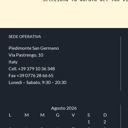
240,00 €
E
PZIONI
a
OSSONO
1.800,00 €
SSERE
CELTE
ELLA
AGINA
SEDE​ OPERATIVA
EL
RODOTTO
Piedimonte San Germano
Via Pastrengo, 10
Italy
Cell. +39 379 10 36 348
Fax +39 0776 28 66 65
Lunedì – Sabato, 9:30 – 20:30
Agosto 2026
L
M
M
G
V
S
D
1
2