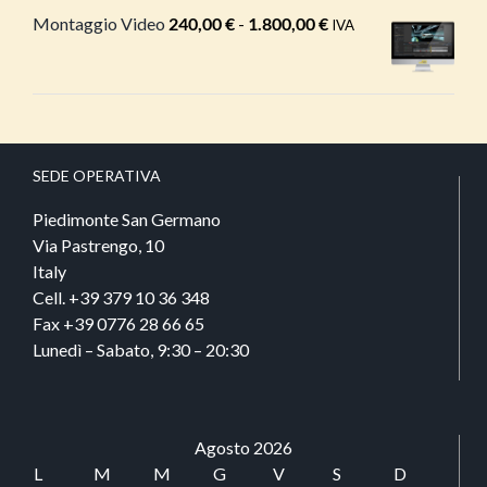
prezzo:
Montaggio Video
240,00
€
-
1.800,00
€
Fascia
IVA
da
di
1.250,00 €
prezzo:
a
da
7.180,00 €
240,00 €
a
SEDE​ OPERATIVA
1.800,00 €
Piedimonte San Germano
Via Pastrengo, 10
Italy
Cell. +39 379 10 36 348
Fax +39 0776 28 66 65
Lunedì – Sabato, 9:30 – 20:30
Agosto 2026
L
M
M
G
V
S
D