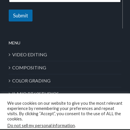
Submit
MENU
VIDEO EDITING
COMPOSITING
COLOR GRADING
IL MIO RT60STUDIOS
We use cookies on our website to give you the most relevant
experience by remembering your preferences and repeat
visits. By clicking “Accept”, you consent to the use of ALL the
cookies.
Copyright © 1994-2024 All Rights Reserved to
RT60STUDIOS
- C.F.
Do not sell my personal information
.
02970510604
Privacy Policy & Term
| Powered by
KIREDGL09