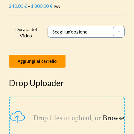
240,00
€
-
1.800,00
€
Fascia
IVA
di
prezzo:
da
Durata del

240,00 €
Video
a
1.800,00 €
Aggiungi al carrello
Drop Uploader
Drop files to upload, or
Browse