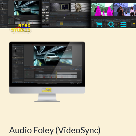
Salta
al
contenuto
Audio Foley (VideoSync)