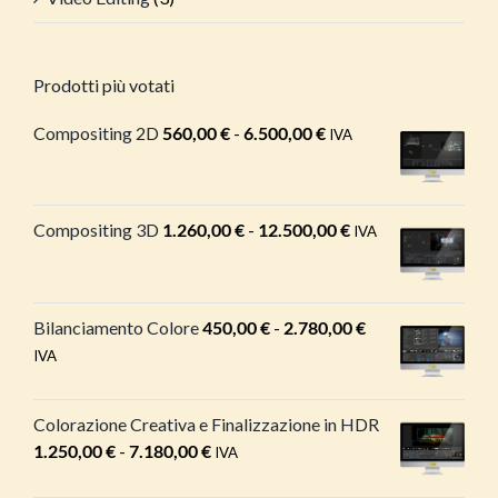
Prodotti più votati
Compositing 2D
560,00
€
-
6.500,00
€
Fascia
IVA
di
prezzo:
da
Compositing 3D
1.260,00
€
-
12.500,00
€
Fascia
IVA
560,00 €
di
a
prezzo:
6.500,00 €
da
Bilanciamento Colore
450,00
€
-
2.780,00
€
Fascia
1.260,00 €
di
IVA
a
prezzo:
12.500,00 €
da
Colorazione Creativa e Finalizzazione in HDR
450,00 €
1.250,00
€
-
7.180,00
€
Fascia
IVA
a
di
2.780,00 €