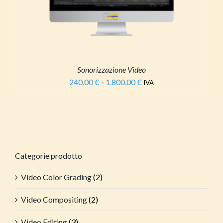
NTI.
ONI
ONO
E
Sonorizzazione Video
TE
240,00
€
-
1.800,00
€
Fascia
A
IVA
NA
di
prezzo:
DOTTO
da
240,00 €
a
1.800,00 €
Categorie prodotto
Video Color Grading
(2)
Video Compositing
(2)
Video Editing
(3)