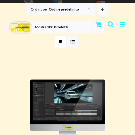
Salta
Ordina per
Ordine predefinito
al
contenuto
Mostra
100 Prodotti
TO
TTAGLI
OTTO
NTI.