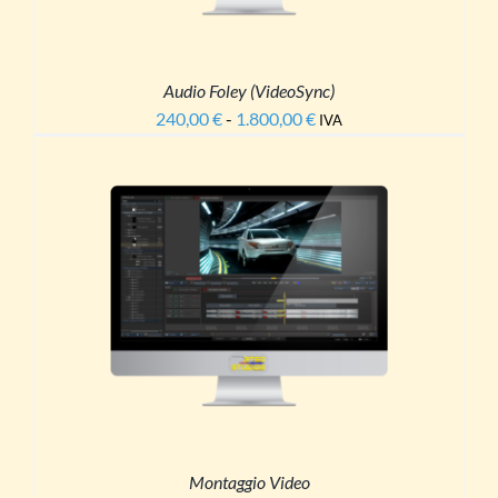
ONI
ONO
E
Audio Foley (VideoSync)
E
240,00
€
-
1.800,00
€
Fascia
A
IVA
NA
di
prezzo:
OTTO
da
240,00 €
a
1.800,00 €
TO
TTAGLI
OTTO
NTI.
ONI
ONO
E
Montaggio Video
E