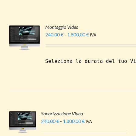
SSONO
1.800,00 €
ERE
LTE
LLA
GINA
Montaggio Video
L
240,00
€
-
1.800,00
€
Fascia
UESTO
IVA
ODOTTO
/
RODOTTO
di
LI
A
prezzo:
IÙ
da
ARIANTI.
Seleziona la durata del tuo V
240,00 €
E
PZIONI
a
OSSONO
1.800,00 €
SSERE
CELTE
ELLA
AGINA
EL
RODOTTO
Sonorizzazione Video
I
240,00
€
-
1.800,00
€
Fascia
IVA
ESTO
di
ODOTTO
LI
prezzo: