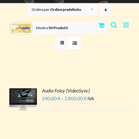
Salta
Ordina per
Ordine predefinito
al
contenuto
Mostra
50 Prodotti
Audio Foley (VideoSync)
I
240,00
€
-
1.800,00
€
Fascia
IVA
ESTO
di
ODOTTO
LI
prezzo:
Ù
da
IANTI.
240,00 €
a
ZIONI