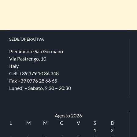
Ù
da
IANTI.
240,00 €
a
ZIONI
SSONO
1.800,00 €
ERE
LTE
SEDE​ OPERATIVA
LLA
GINA
Piedimonte San Germano
L
Via Pastrengo, 10
ODOTTO
Italy
Cell. +39 379 10 36 348
Fax +39 0776 28 66 65
Lunedì – Sabato, 9:30 – 20:30
Agosto 2026
L
M
M
G
V
S
D
1
2