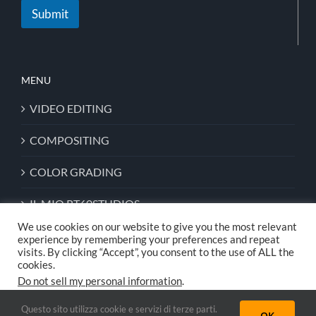
Submit
MENU
VIDEO EDITING
COMPOSITING
COLOR GRADING
IL MIO RT60STUDIOS
We use cookies on our website to give you the most relevant
experience by remembering your preferences and repeat
visits. By clicking “Accept”, you consent to the use of ALL the
cookies.
Copyright © 1994-2024 All Rights Reserved to
RT60STUDIOS
- C.F.
Do not sell my personal information
.
02970510604
Privacy Policy & Term
| Powered by
KIREDGL09
Questo sito utilizza cookie e servizi di terze parti.
Cookie Settings
Accept
OK